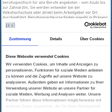
berufsspezifisch für alle Berufe angeboten - vom Azubi bis
zur Zahnärztin. Sie werden entweder bei der
Volkshochschule oder direkt beim Arbeitgeber vor Ort
durchgeführt. Berufssprachkurse finden sowohl in Präsenz
als auch virtuell (online) statt in Vollzeit- oder
berufsbegleitend in Teilzeitkursen.
Es gibt Berufssprachkurse mit Zertifikatsprüfung und
Zustimmung
Details
Über Cookies
arbeitsplatzbezogene Kurse:
Allgemeinsprachliche BSK A2-C2 mit Zertifikatsprüfung
Frühpädagogik-BSK für Personen, die eine Tätigkeit im
Diese Webseite verwendet Cookies
frühpädagogischen Bereich ausüben oder eine solche
anstreben
Wir verwenden Cookies, um Inhalte und Anzeigen zu
Job-BSK (arbeitsplatzbezogene Berufssprachkurse)
personalisieren, Funktionen für soziale Medien anbieten
Azubi-BSK
zu können und die Zugriffe auf unsere Website zu
(ausbildungsbegleitende Berufssprachkurse)
analysieren. Außerdem geben wir Informationen zu Ihrer
Einzelhandel-BSK, Gewerbe-Technik – BSK, Fachpraxis-
BSK und BSK für Gesundheitsberufe
Verwendung unserer Website an unsere Partner für
soziale Medien, Werbung und Analysen weiter. Unsere
Für die Teilnahme an einem Berufssprachkurs benötigen Sie
Partner führen diese Informationen möglicherweise mit
eine Berechtigung vom Jobcenter, von der
weiteren Daten zusammen, die Sie ihnen bereitgestellt
Agentur für Arbeit oder dem Bundesamt (BAMF). Bitte
sprechen Sie mit Ihrem jeweiligen Berater.