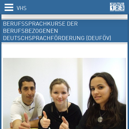
VHS
BERUFSSPRACHKURSE DER
BERUFSBEZOGENEN
DEUTSCHSPRACHFÖRDERUNG (DEUFÖV)