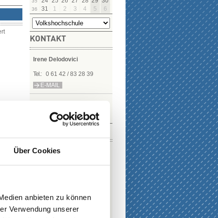
24
25
26
27
28
29
30
35
31
1
2
3
4
5
6
36
rt
KONTAKT
Irene Delodovici
Tel.:
0 61 42 / 83 28 39
E-MAIL
DOWNLOAD
Über Cookies
 Medien anbieten zu können
hrer Verwendung unserer
E-PAPER