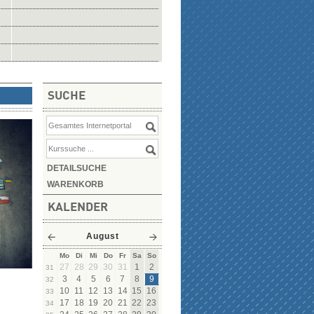
SUCHE
DETAILSUCHE
WARENKORB
KALENDER
August
Mo
Di
Mi
Do
Fr
Sa
So
27
28
29
30
31
1
2
31
3
4
5
6
7
8
9
32
10
11
12
13
14
15
16
33
17
18
19
20
21
22
23
34