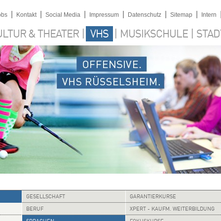
|
|
|
|
|
|
obs
Kontakt
Social Media
Impressum
Datenschutz
Sitemap
Intern
|
|
|
ULTUR & THEATER
VHS
MUSIKSCHULE
STAD
GESELLSCHAFT
GARANTIERKURSE
BERUF
XPERT - KAUFM. WEITERBILDUNG