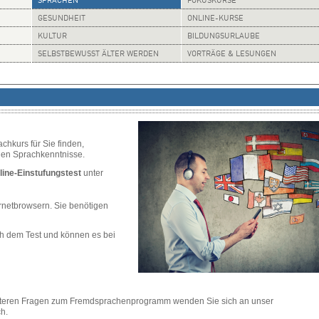
SPRACHEN
FOKUSKURSE
GESUNDHEIT
ONLINE-KURSE
KULTUR
BILDUNGSURLAUBE
SELBSTBEWUSST ÄLTER WERDEN
VORTRÄGE & LESUNGEN
hkurs für Sie finden,
llen Sprachkenntnisse.
line-Einstufungstest
unter
ternetbrowsern. Sie benötigen
ch dem Test und können es bei
eiteren Fragen zum Fremdsprachenprogramm wenden Sie sich an unser
h.