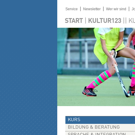
|
|
|
Service
Newsletter
Wer wir sind
J
|
||
START
KULTUR123
K
KURS
BILDUNG & BERATUNG