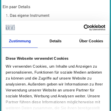
Ein paar Details
Das eigene Instrument
Geeignete Instrumente für Anfänger kosten ca. € 650,- + €
300,- für Becken. Für kleine Kinder gibt es auch
sogenannte kleingebaute Kinderschlagzeuge. Bitte nicht
mit Spielzeug-Schlagzeugen verwechseln.
Zustimmung
Details
Über Cookies
Zubehör
- höhenverstellbarer Schlagzeughocker
Diese Webseite verwendet Cookies
- Felle für die Trommeln
Wir verwenden Cookies, um Inhalte und Anzeigen zu
- Schlagzeugstöcke
personalisieren, Funktionen für soziale Medien anbieten
- Practice Pad
- Metronom
zu können und die Zugriffe auf unsere Website zu
analysieren. Außerdem geben wir Informationen zu Ihrer
Notenmaterial
Verwendung unserer Website an unsere Partner für
In regelmäßigen Abständen müssen Noten gekauft
soziale Medien, Werbung und Analysen weiter. Unsere
werden. Die Anschaffung erfolgt in Rücksprache mit der
Partner führen diese Informationen möglicherweise mit
Lehrkraft.
weiteren Daten zusammen, die Sie ihnen bereitgestellt