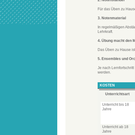
2. Notenständer
Für das Üben zu Hause
3. Notenmaterial
In regelmäßigen Abstä
Lehrkraft.
4. Übung macht den M
Das Üben zu Hause ist 
5. Ensembles und Or
Je nach Lernfortschrit
werden.
KOSTEN
Unterrichtsart
Unterricht bis 18
Jahre
Unterricht ab 18
Jahre