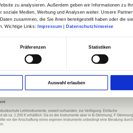
Website zu analysieren. Außerdem geben wir Informationen zu I
r soziale Medien, Werbung und Analysen weiter. Unsere Partner
trument,
 Daten zusammen, die Sie ihnen bereitgestellt haben oder die s
auch als Waldhorn bezeichnet wird
. Wichtige Links:
Impressum
|
Datenschutzhinweise
Ensembles spielen kann
n oder wenigen anderen zusammen spielen kann
ne spielen kann
Präferenzen
Statistiken
und moderne Musik spielen kann
 Jahren, aber natürlich auch im Erwachsenenalter
n Gruppen möglich
s Zusammenspiel mit anderen in Ensembles und Orchestern viel Freude
Auswahl erlauben
ment
e Musikschule Leihinstrumente, soweit vorhanden, zur Verfügung. Einfache
d ab ca. 1.200 € erhältlich. Da es die Instrumente aber in B-Stimmung, F-Stimmun
ollte vor der Anschaffung eines eigenen Instruments unbedingt eine Beratung durch
en.