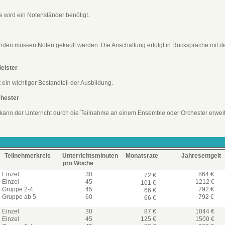
 wird ein Notenständer benötigt.
nden müssen Noten gekauft werden. Die Anschaffung erfolgt in Rücksprache mit d
eister
ein wichtiger Bestandteil der Ausbildung.
chester
t kann der Unterricht durch die Teilnahme an einem Ensemble oder Orchester erweit
Teilnehmerkreis
Unterrichtsminuten
Monatsrate
Jahresentgelt
​​​​​​​ pro Woche
Einzel
30
864 €
72 €
Einzel
45
1212 €
101 €
Gruppe 2-4
45
792 €
66 €
Gruppe ab 5
60
792 €
66 €
Einzel
30
87 €
1044 €
Einzel
45
125 €
1500 €