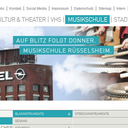
|
|
|
|
|
|
obs
Kontakt
Social Media
Impressum
Datenschutz
Sitemap
Intern
|
|
|
ULTUR & THEATER
VHS
MUSIKSCHULE
STAD
BLASINSTRUMENTE
STREICHINSTRUMENTE
GESANG