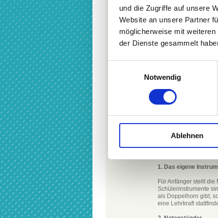
und die Zugriffe auf unsere 
Das Horn
Website an unsere Partner fü
ist ein (Blech-)Blasins
möglicherweise mit weiteren
das im Volksmund 
der Dienste gesammelt haben
das ich in vielen 
das ich mit viele
Einwilligungsauswahl
das ich auch allei
Notwendig
mit dem ich alte 
Horn lernen
kann ich ab ca. 10
ist alleine oder i
bereitet durch da
Ablehnen
Ein paar Details
1. Das eigene Instru
Für Anfänger stellt di
Schülerinstrumente sin
als Doppelhorn gibt, s
eine Lehrkraft stattfind