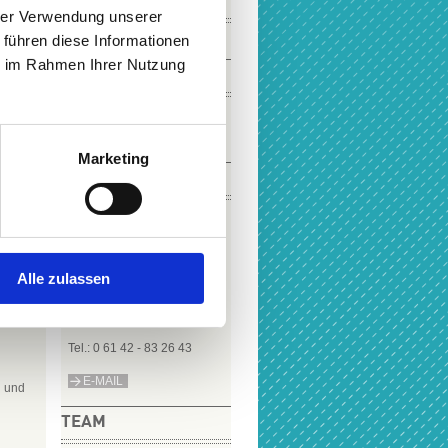
VIDEOS
hrer Verwendung unserer
 führen diese Informationen
ie im Rahmen Ihrer Nutzung
SOCIAL MEDIA
Marketing
KONTAKT
Öffnungszeiten
Musikschulbüro:
Montag, Dienstag,
Donnerstag, Freitag:
Alle zulassen
10:00 - 13:00 Uhr
Mittwoch: 10:00 – 16:30 Uhr
Tel.: 0 61 42 - 83 26 43
E-MAIL
g und
TEAM