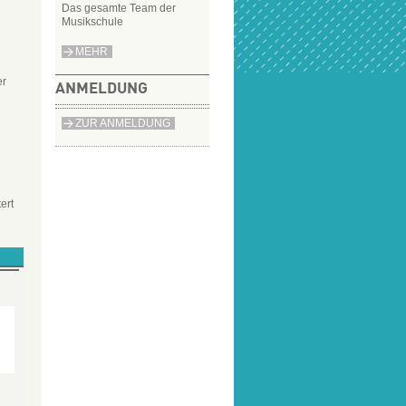
Das gesamte Team der
Musikschule
MEHR
er
ANMELDUNG
ZUR ANMELDUNG
ert