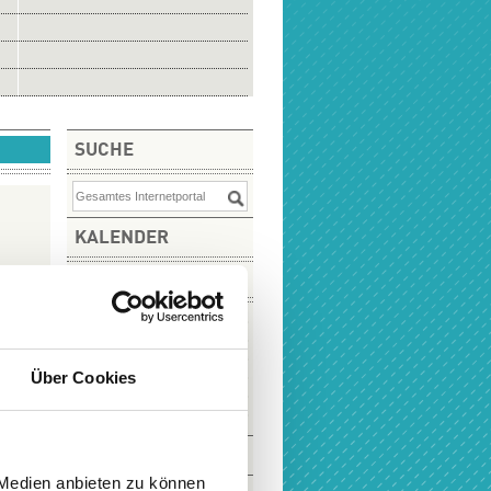
SUCHE
KALENDER
August
Mo
Di
Mi
Do
Fr
Sa
So
27
28
29
30
31
1
2
31
3
4
5
6
7
8
9
32
10
11
12
13
14
15
16
33
Über Cookies
17
18
19
20
21
22
23
34
24
25
26
27
28
29
30
35
31
1
2
3
4
5
6
36
 Medien anbieten zu können