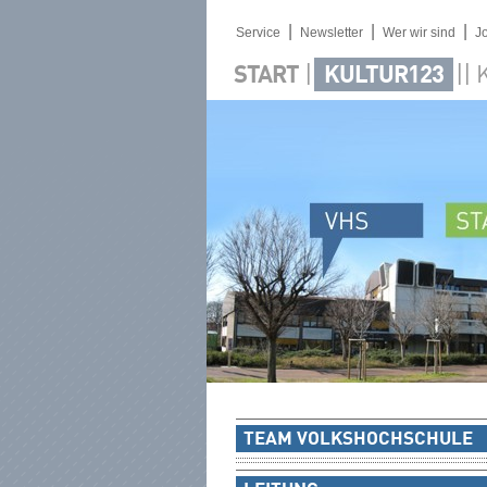
|
|
|
Service
Newsletter
Wer wir sind
J
|
||
START
KULTUR123
TEAM VOLKSHOCHSCHULE