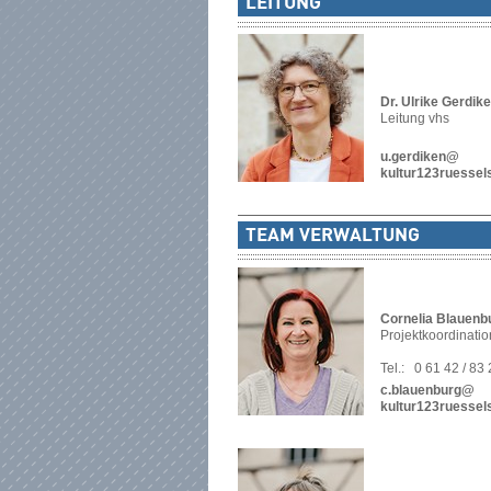
LEITUNG
Dr. Ulrike Gerdik
Leitung vhs
u.gerdiken@
kultur123ruessel
TEAM VERWALTUNG
Cornelia Blauenb
Projektkoordinati
Tel.:
0 61 42 / 83
c.blauenburg@
kultur123ruessel