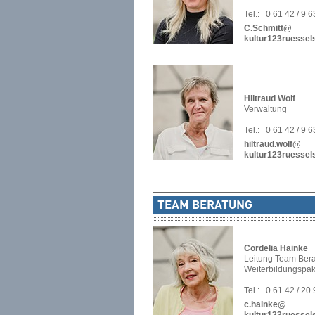
Tel.:
0 61 42 / 9 
C.Schmitt@
kultur123ruessel
Hiltraud Wolf
Verwaltung
Tel.:
0 61 42 / 9 
hiltraud.wolf@
kultur123ruessel
TEAM BERATUNG
Cordelia Hainke
Leitung Team Bera
Weiterbildungspak
Tel.:
0 61 42 / 20
c.hainke@