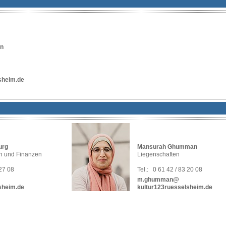
en
sheim.de
urg
Mansurah Ghumman
on und Finanzen
Liegenschaften
 27 08
Tel.:
0 61 42 / 83 20 08
m.ghumman@
sheim.de
kultur123ruesselsheim.de