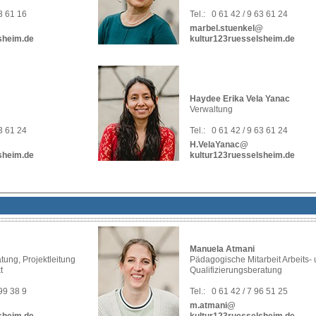
63 61 16
Tel.:
0 61 42 / 9 63 61 24
marbel.stuenkel@
sheim.de
kultur123ruesselsheim.de
Haydee Erika Vela Yanac
Verwaltung
63 61 24
Tel.:
0 61 42 / 9 63 61 24
H.VelaYanac@
sheim.de
kultur123ruesselsheim.de
Manuela Atmani
tung, Projektleitung
Pädagogische Mitarbeit Arbeits-
t
Qualifizierungsberatung
 99 38 9
Tel.:
0 61 42 / 7 96 51 25
m.atmani@