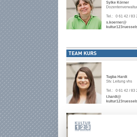
Sylke Körner
Dozentenverwaltu
Tel.:
0 61 42 / 83
s.koerner@
kultur123ruessel
TEAM KURS
Tugba Hardt
Stv. Leitung vhs
Tel.:
0 61 42 / 83
t.hardt@
kultur123ruessel
Irene Delodovici
Pädagogische Koo