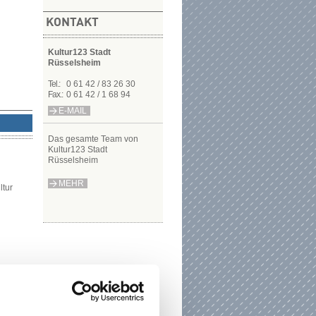
KONTAKT
Kultur123 Stadt
Rüsselsheim
Tel.:
0 61 42 / 83 26 30
Fax.:
0 61 42 / 1 68 94
E-MAIL
Das gesamte T​​​​​​​eam von
Kultur123 Stadt
Rüsselsheim
MEHR
ltur
 Kita,
ng