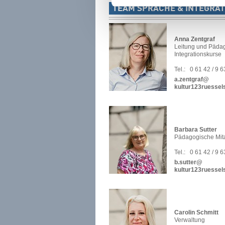
TEAM SPRACHE & INTEGRAT
Anna Zentgraf
Leitung und Päda
Integrationskurse
Tel.:
0 61 42 / 9 
a.zentgraf@
kultur123ruessel
Barbara Sutter
Pädagogische Mita
Tel.:
0 61 42 / 9 
b.sutter@
kultur123ruessel
Carolin Schmitt
Verwaltung