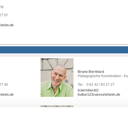
ng
 27 07
sheim.de
Bruno Bernhard
Pädagogische Koordination - Ku
 27 40
Tel.:
0 61 42 / 83 27 27
b.bernhard@
sheim.de
kultur123ruesselsheim.de
Pia Kämpf
Projektleitung - Sprachförderung
rdination - Sprachen
Qualifizierung Ganztagsbetreuu