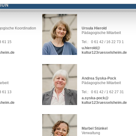
ION
gogische Koordination
Ursula Hierold
Pädagogische Mitarbeit
63 61 15
Tel.:
0 61 42 / 16 22 73 1
u.hierold@
sheim.de
kultur123ruesselsheim.de
Andrea Syska-Pock
rbeit
Pädagogische Mitarbeit
63 61 13
Tel.:
0 61 42 / 1 62 27 31
a.syska-pock@
sheim.de
kultur123ruesselsheim.de
Marbel Stünkel
Verwaltung