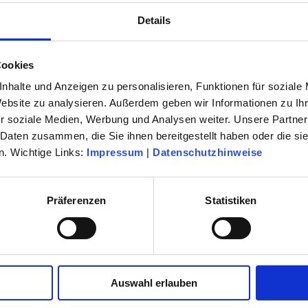
 28 39
Tel.:
0 61 42 / 96 52 84
Details
p.kaempf@
sheim.de
kultur123ruesselsheim.de
Cookies
nhalte und Anzeigen zu personalisieren, Funktionen für soziale
a Steitz-Andel
Nicole Stapf
dination -
Verwaltung
Website zu analysieren. Außerdem geben wir Informationen zu I
r soziale Medien, Werbung und Analysen weiter. Unsere Partner
Tel.:
0 61 42 / 83 27 41
 27 72
 Daten zusammen, die Sie ihnen bereitgestellt haben oder die s
n.stapf@
kultur123ruesselsheim.de
. Wichtige Links:
Impressum
|
Datenschutzhinweise
sheim.de
Präferenzen
Statistiken
 27 30
sheim.de
Auswahl erlauben