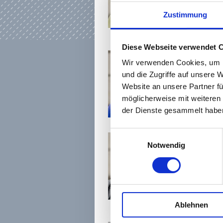
Tel.:
0 61 42 / 83
Zustimmung
i.delodovici@
kultur123ruessel
Diese Webseite verwendet 
Wir verwenden Cookies, um I
Paribhasha Sandr
Pädagogische Koor
und die Zugriffe auf unsere 
Gesundheit
Website an unsere Partner fü
Tel.:
0 61 42 / 83
möglicherweise mit weiteren
s.steitz-andel@
der Dienste gesammelt haben
kultur123ruessel
Einwilligungsauswahl
Notwendig
Gabriele Ulysse
Verwaltung
Tel.:
0 61 42 / 83
g.ulysse@
kultur123ruessel
Ablehnen