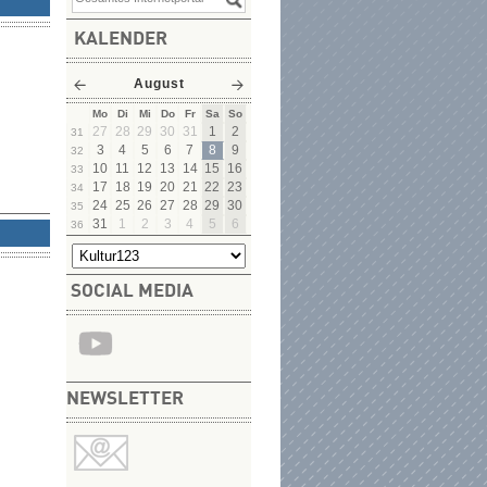
KALENDER
August
Mo
Di
Mi
Do
Fr
Sa
So
27
28
29
30
31
1
2
31
3
4
5
6
7
8
9
32
10
11
12
13
14
15
16
33
17
18
19
20
21
22
23
34
24
25
26
27
28
29
30
35
31
1
2
3
4
5
6
36
SOCIAL MEDIA
NEWSLETTER