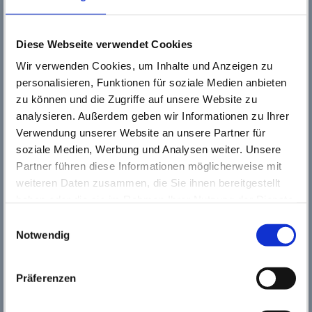
Diese Webseite verwendet Cookies
Wir verwenden Cookies, um Inhalte und Anzeigen zu
personalisieren, Funktionen für soziale Medien anbieten
Stefanie Marong
zu können und die Zugriffe auf unsere Website zu
Bestellabteilung
analysieren. Außerdem geben wir Informationen zu Ihrer
Verwendung unserer Website an unsere Partner für
soziale Medien, Werbung und Analysen weiter. Unsere
Partner führen diese Informationen möglicherweise mit
weiteren Daten zusammen, die Sie ihnen bereitgestellt
haben oder die sie im Rahmen Ihrer Nutzung der Dienste
gesammelt haben. Wichtige Links:
Impressum
|
Einwilligungsauswahl
Datenschutzhinweise
Notwendig
Präferenzen
Ulrike Scheurer
Mediensachbearbeitung