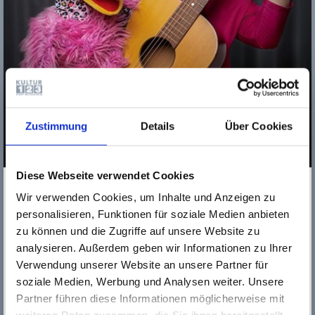
Zustimmung
Details
Über Cookies
Diese Webseite verwendet Cookies
Musikschule Rüsselsheim im Bereich der Elementar- und
Grundstufe tätig – insbesondere in den Kitas.
Wir verwenden Cookies, um Inhalte und Anzeigen zu
Die staatlich geprüfte Musiklehrerin Gaby Mathey-Ripper
personalisieren, Funktionen für soziale Medien anbieten
absolvierte ihre musikalische Ausbildung von 2004 bis 2008
zu können und die Zugriffe auf unsere Website zu
am Peter-Cornelius-Konservatorium der Stadt Mainz mit den
analysieren. Außerdem geben wir Informationen zu Ihrer
Schwerpunkten Gitarre sowie Musikalische Früherziehung
Verwendung unserer Website an unsere Partner für
und Musikalische Grundausbildung. Bereits im Studium
soziale Medien, Werbung und Analysen weiter. Unsere
belegte sie Gesang als Nebenfach und entwickelte hier eine
besondere Leidenschaft, die sie bis heute durch
Partner führen diese Informationen möglicherweise mit
kontinuierlichen Unterricht weiter vertieft.