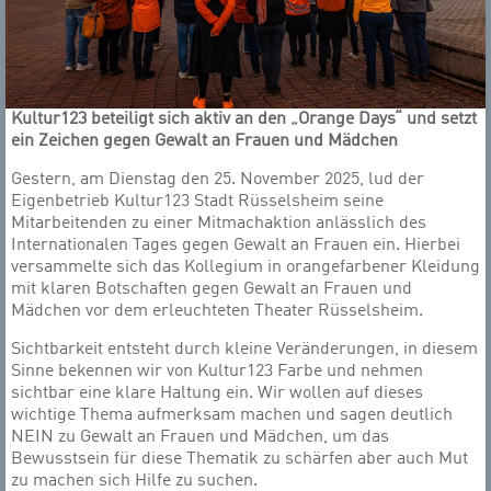
Kultur123 beteiligt sich aktiv an den „Orange Days“ und setzt
ein Zeichen gegen Gewalt an Frauen und Mädchen
Gestern, am Dienstag den 25. November 2025, lud der
Eigenbetrieb Kultur123 Stadt Rüsselsheim seine
Mitarbeitenden zu einer Mitmachaktion anlässlich des
Internationalen Tages gegen Gewalt an Frauen ein. Hierbei
versammelte sich das Kollegium in orangefarbener Kleidung
mit klaren Botschaften gegen Gewalt an Frauen und
Mädchen vor dem erleuchteten Theater Rüsselsheim.
Sichtbarkeit entsteht durch kleine Veränderungen, in diesem
Sinne bekennen wir von Kultur123 Farbe und nehmen
sichtbar eine klare Haltung ein. Wir wollen auf dieses
wichtige Thema aufmerksam machen und sagen deutlich
NEIN zu Gewalt an Frauen und Mädchen, um das
Bewusstsein für diese Thematik zu schärfen aber auch Mut
zu machen sich Hilfe zu suchen.