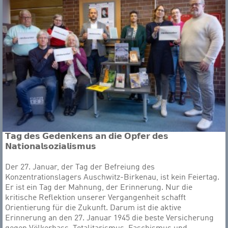
𝗧𝗮𝗴 𝗱𝗲𝘀 𝗚𝗲𝗱𝗲𝗻𝗸𝗲𝗻𝘀 𝗮𝗻 𝗱𝗶𝗲 𝗢𝗽𝗳𝗲𝗿 𝗱𝗲𝘀
𝗡𝗮𝘁𝗶𝗼𝗻𝗮𝗹𝘀𝗼𝘇𝗶𝗮𝗹𝗶𝘀𝗺𝘂𝘀
Der 27. Januar, der Tag der Befreiung des
Konzentrationslagers Auschwitz-Birkenau, ist kein Feiertag.
Er ist ein Tag der Mahnung, der Erinnerung. Nur die
kritische Reflektion unserer Vergangenheit schafft
Orientierung für die Zukunft. Darum ist die aktive
Erinnerung an den 27. Januar 1945 die beste Versicherung