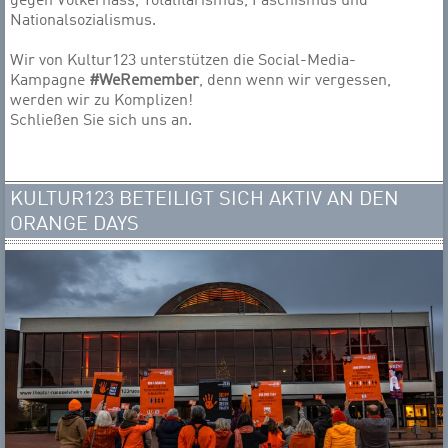
gegen Völkerhass, Totalitarismus, Faschismus und
Nationalsozialismus.
Wir von Kultur123 unterstützen die Social-Media-
Kampagne
#WeRemember
, denn wenn wir vergessen,
werden wir zu Komplizen!
Schließen Sie sich uns an.
KULTUR123 BETEILIGT SICH AKTIV AN DEN
ORANGE DAYS