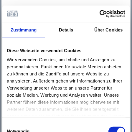
d
d
A
b
a
Zustimmung
Details
Über Cookies
e
B
d
B
Diese Webseite verwendet Cookies
v
K
Wir verwenden Cookies, um Inhalte und Anzeigen zu
D
personalisieren, Funktionen für soziale Medien anbieten
A
zu können und die Zugriffe auf unsere Website zu
A
analysieren. Außerdem geben wir Informationen zu Ihrer
G
Verwendung unserer Website an unsere Partner für
e
G
soziale Medien, Werbung und Analysen weiter. Unsere
d
Partner führen diese Informationen möglicherweise mit
O
weiteren Daten zusammen, die Sie ihnen bereitgestellt
P
haben oder die sie im Rahmen Ihrer Nutzung der Dienste
B
gesammelt haben. Wichtige Links:
Impressum
|
u
Einwilligungsauswahl
e
Datenschutzhinweise
Notwendig