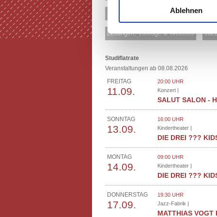
Ablehnen
Musical & Show
Comedy & Kabaret
Lesungen, Vorträge & Weiteres
Jazz
Studiflatrate
Veranstaltungen ab 08.08.2026
FREITAG
20:00 UHR
11.09.
Konzert |
SALUT SALON - 
SONNTAG
16:00 UHR
13.09.
Kindertheater |
DIE DREI ??? KID
MONTAG
09:00 UHR
14.09.
Kindertheater |
DIE DREI ??? KID
DONNERSTAG
19:30 UHR
17.09.
Jazz-Fabrik |
MATTHIAS VOGT 