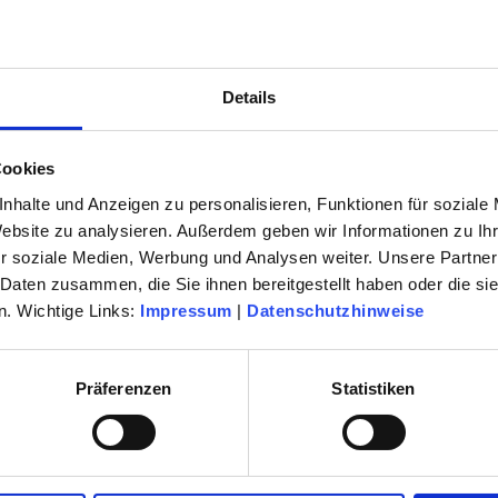
2027
als E-Paper sowie als Druckmedium
Details
en der neuen Spielzeit ist gestartet .
Cookies
nhalte und Anzeigen zu personalisieren, Funktionen für soziale
en Veranstaltung oder im Servicecenter
Website zu analysieren. Außerdem geben wir Informationen zu I
n 0 61 42 / 83 26 30.
r soziale Medien, Werbung und Analysen weiter. Unsere Partner
 Daten zusammen, die Sie ihnen bereitgestellt haben oder die s
. Wichtige Links:
Impressum
|
Datenschutzhinweise
Präferenzen
Statistiken
Komödie
Oper & Operette
Ballett & Tanz
Konzerte & Classic-Café