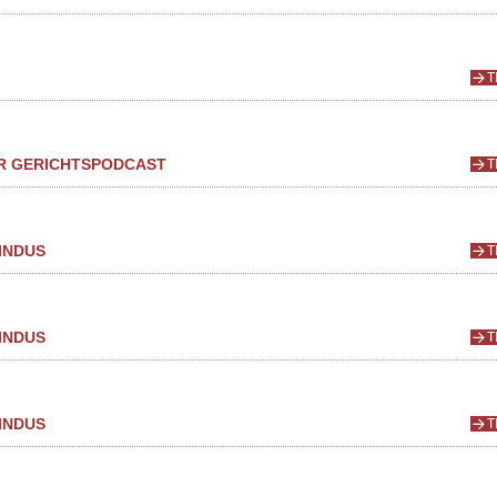
T
ER GERICHTSPODCAST
T
INDUS
T
INDUS
T
INDUS
T