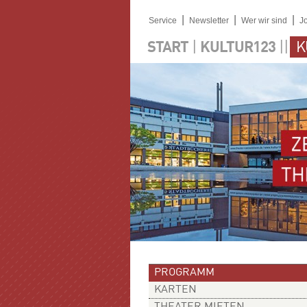
|
|
|
Service
Newsletter
Wer wir sind
J
|
||
START
KULTUR123
K
PROGRAMM
KARTEN