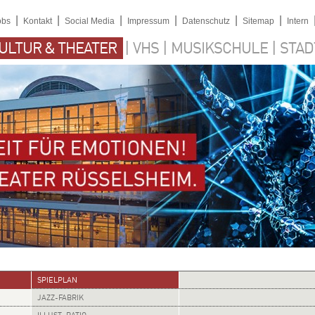
|
|
|
|
|
|
obs
Kontakt
Social Media
Impressum
Datenschutz
Sitemap
Intern
|
|
|
ULTUR & THEATER
VHS
MUSIKSCHULE
STAD
SPIELPLAN
JAZZ-FABRIK