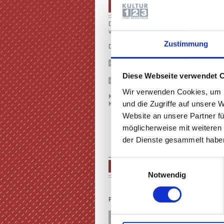
PROGRAMM SPIELZEIT 2026/
Das Programm der Spielzeit 2026/27 ist 
veröffentlicht.
Zustimmung
Der Kartenvorverkauf für alle Veranstaltung
PROGRAMM (E-PAPER)
Diese Webseite verwendet 
PROGRAMM (PDF)
Wir verwenden Cookies, um I
Karten erhalten Sie Online in der jeweilig
und die Zugriffe auf unsere 
Kultur123, Am Treff 1, Rüsselsheim, Telefo
Website an unsere Partner fü
möglicherweise mit weiteren
der Dienste gesammelt haben
Einwilligungsauswahl
SPIELPLAN
Notwendig
Filter nach Sparten:
Alle Veranstaltungen
Schauspiel & 