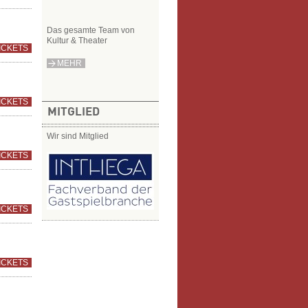
Das gesamte Team von
Kultur & Theater
ICKETS
MEHR
ICKETS
MITGLIED
Wir sind Mitglied
ICKETS
ICKETS
ICKETS