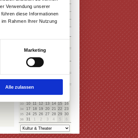
hrer Verwendung unserer
 führen diese Informationen
ie im Rahmen Ihrer Nutzung
SUCHE
Marketing
KALENDER
August
Alle zulassen
Mo
Di
Mi
Do
Fr
Sa
So
27
28
29
30
31
1
2
31
3
4
5
6
7
8
9
32
10
11
12
13
14
15
16
33
17
18
19
20
21
22
23
34
24
25
26
27
28
29
30
35
31
1
2
3
4
5
6
36