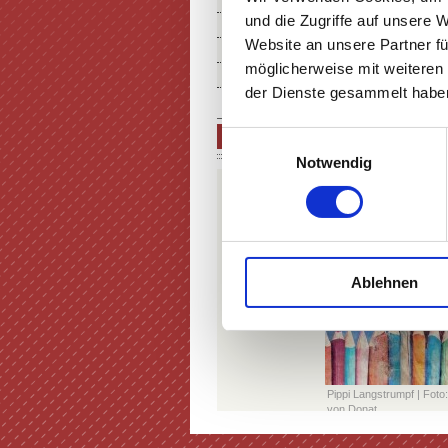
THEATER MIETEN
und die Zugriffe auf unsere 
FÖRDERUNG IN KUNST & KU
Website an unsere Partner fü
ÜBER UNS
möglicherweise mit weiteren
SERVICE & ANFAHRT
der Dienste gesammelt haben
PIPPI LANGSTRUMPF - RES
Einwilligungsauswahl
Notwendig
Ablehnen
Pippi Langstrumpf | Fot
von Donat