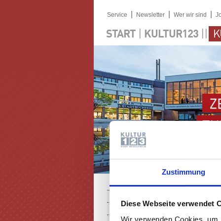
|
|
|
Service
Newsletter
Wer wir sind
J
|
||
START
KULTUR123
K
Zustimmung
PROGRAMM
Diese Webseite verwendet 
KARTEN
Wir verwenden Cookies, um I