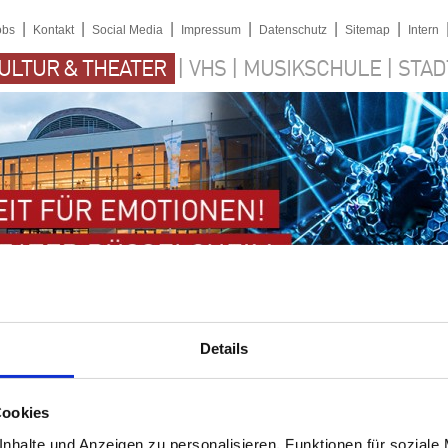
|
|
|
|
|
|
obs
Kontakt
Social Media
Impressum
Datenschutz
Sitemap
Intern
|
|
|
ULTUR & THEATER
VHS
MUSIKSCHULE
STAD
Details
Cookies
nhalte und Anzeigen zu personalisieren, Funktionen für soziale