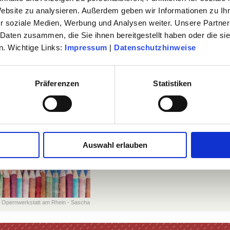
Website zu analysieren. Außerdem geben wir Informationen zu I
LTUR
r soziale Medien, Werbung und Analysen weiter. Unsere Partner
 Daten zusammen, die Sie ihnen bereitgestellt haben oder die s
. Wichtige Links:
Impressum
|
Datenschutzhinweise
TKARTEN
Präferenzen
Statistiken
Auswahl erlauben
o: Opernwerkstatt am Rhein - Sascha