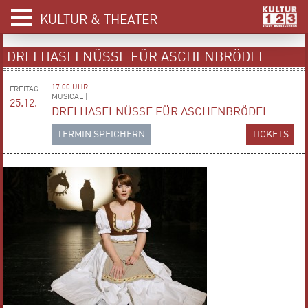
KULTUR & THEATER
DREI HASELNÜSSE FÜR ASCHENBRÖDEL
17:00 UHR
FREITAG
MUSICAL |
25.12.
DREI HASELNÜSSE FÜR ASCHENBRÖDEL
TERMIN SPEICHERN
TICKETS