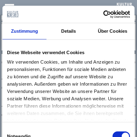
KULTUR123
Keine Einträge vorhanden
Zustimmung
Details
Über Cookies
Diese Webseite verwendet Cookies
SOCIAL MEDIA
Wir verwenden Cookies, um Inhalte und Anzeigen zu
personalisieren, Funktionen für soziale Medien anbieten
zu können und die Zugriffe auf unsere Website zu
NEWSLETTER
analysieren. Außerdem geben wir Informationen zu Ihrer
Verwendung unserer Website an unsere Partner für
soziale Medien, Werbung und Analysen weiter. Unsere
Partner führen diese Informationen möglicherweise mit
KONTAKT
weiteren Daten zusammen, die Sie ihnen bereitgestellt
haben oder die sie im Rahmen Ihrer Nutzung der Dienste
Kultur123 Stadt Rüsselsheim
gesammelt haben. Wichtige Links:
Impressum
|
Tel.:
0 61 42 / 83 26 30
Einwilligungsauswahl
Fax.:
0 61 42 / 1 68 94
Datenschutzhinweise
Notwendig