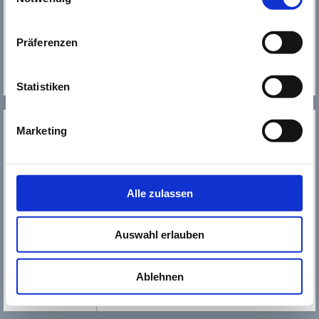
kultur123@
kultur123ruesselsheim.de
Präferenzen
Das gesamte T​​​​​​​eam von
Kultur123 Stadt Rüsselsheim
Statistiken
MEHR
SERVICE
Marketing
NEWSLETTER
WER WIR SIND
JOBS
Alle zulassen
KONTAKT
SOZIALE MEDIEN
Auswahl erlauben
IMPRESSUM
Ablehnen
DATENSCHUTZ
SITEMAP